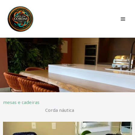
Ir
para
o
conteúdo
mesas e cadeiras
Corda náutica